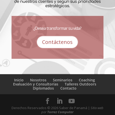
de nuestros clientes y según sus prioridades
estratégicas.
¿Desea transformar su vida?
Contáctenos
Inicio
Nosotros
Seminarios
Coaching
Evaluación y Consultorías
Talleres Outdoors
Diplomados
Contacto
Derechos Reservados ©
2026
Saber de Panamá |
Sitio web
por
Torrez Computer