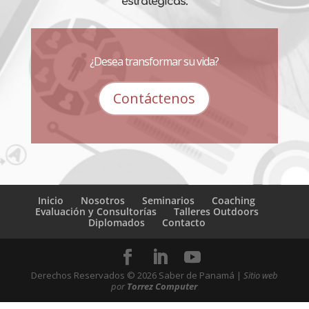
estratégicas.
¿Desea transformar su vida?
Contáctenos
Inicio
Nosotros
Seminarios
Coaching
Evaluación y Consultorías
Talleres Outdoors
Diplomados
Contacto
Derechos Reservados ©
2026
Saber de Panamá |
Sitio web
por
Torrez Computer