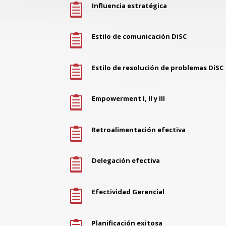
Influencia estratégica

Estilo de comunicación DiSC

Estilo de resolución de problemas DiSC

Empowerment I, II y III

Retroalimentación efectiva

Delegación efectiva

Efectividad Gerencial

Planificación exitosa