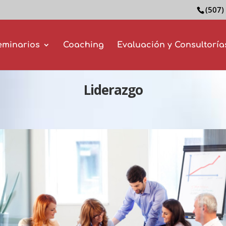
(507)
eminarios
Coaching
Evaluación y Consultoría
Liderazgo