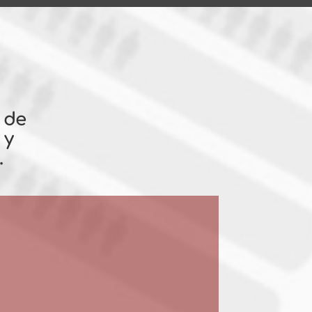
 de
 y
.