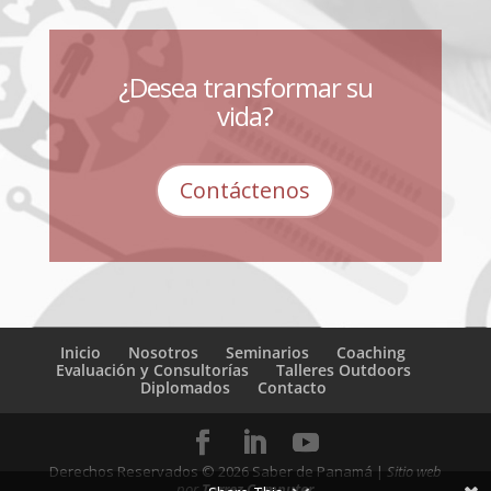
¿Desea transformar su
vida?
Contáctenos
Inicio
Nosotros
Seminarios
Coaching
Evaluación y Consultorías
Talleres Outdoors
Diplomados
Contacto
Derechos Reservados ©
2026
Saber de Panamá |
Sitio web
por
Torrez Computer