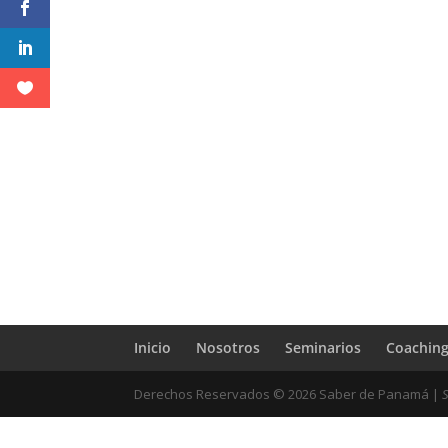
Inicio
Nosotros
Seminarios
Coachin
Derechos Reservados ©
2026
Saber de Panamá |