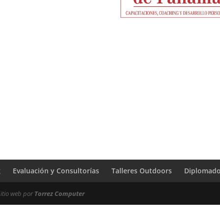
g
Evaluación y Consultorías
Talleres Outdoors
Diplomad
Sitio web por
Torrez Computer